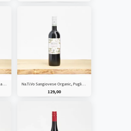
Duchesse Des Pastres, Chardonnay, HVE
Na.Ti.Vo Sangiovese Organic, Puglia, Italy
129,00