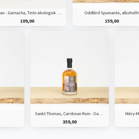
Terrae - Garnacha, Tinto økologisk rødvin
OddBird Spumante, alkoholfr
109,00
159,00
Sankt Thomas, Carribean Rum - Oak Aged
Méry-M
359,00