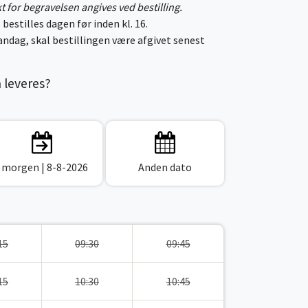
kt for begravelsen angives ved bestilling.
 bestilles dagen før inden kl. 16.
ndag, skal bestillingen være afgivet senest
n leveres?
I morgen
| 8-8-2026
Anden dato
15
09:30
09:45
15
10:30
10:45