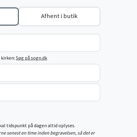
Afhent i butik
 kirken:
Søg på sogn.dk
skal tidspunkt på dagen altid oplyses.
erne senest en time inden begravelsen, så det er